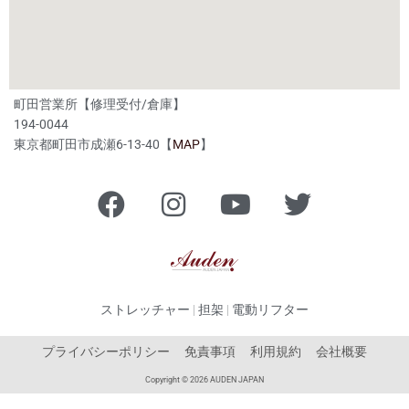
町田営業所【修理受付/倉庫】
194-0044
東京都町田市成瀬6-13-40【
MAP
】
F
I
Y
T
a
n
o
w
c
s
u
i
e
t
t
t
b
a
u
t
ストレッチャー | 担架 | 電動リフター
o
g
b
e
o
r
e
r
プライバシーポリシー
免責事項
利用規約
会社概要
k
a
Copyright © 2026 AUDEN JAPAN