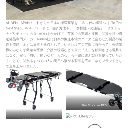
AUDEN JAPAN：これからの日本の搬送事業を「 次世代の搬送へ ｜ To The
Next Step」をキーワードに「働き方改革」「多様性への適応」「サスティ
ナビリティ―」の３つの軸をかかげて、英国での実績と技術、品質を持つ搬
送備品専門メーカーAuden社に日本の搬送市場のニーズに合わせた製品の製
造を依頼、まずは日本を拠点として、いずれはアジア圏に向かって、葬儀業
界のみならず救急や医療・介護の現場などで単に「人」を移動させる道具で
はなく、安心、思い、願いなど「人の心」も一緒に運ぶ製品を使っていただ
くことで、関わるすべての人の明日へ繋がる製品を広めてゆくブランドとし
て立ち上がりました。
Stair Stretcher PRO
PRO-RollerModel