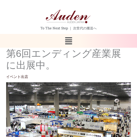
内
容
を
ス
キ
To The Next Step ｜ 次世代の搬送へ
ッ
メ
プ
ニ
ュ
第6回エンディング産業展
ー
に出展中。
イベント出店