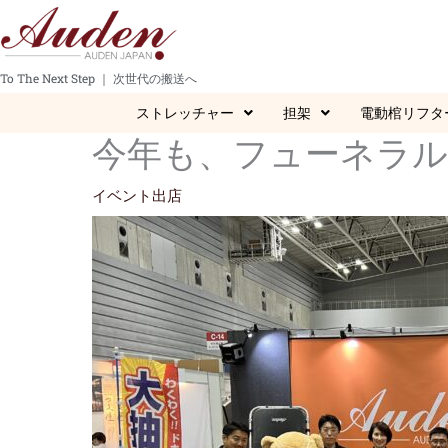
内
容
を
To The Next Step ｜ 次世代の搬送へ
ス
キ
ストレッチャー
担架
電動棺リフタ
ッ
今年も、フューネラル
プ
イベント出店