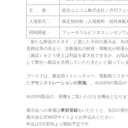
主 催：
綜合ユニコム株式会社／月刊フュ
入場形式：
限定招待制（入場無料・招待券配
同時開催 ：
フューネラルビジネスシンポジウ
「新たな葬送のカタチ」と題した今回の展示会。AUD
直葬比率の高まり、宗教儀礼の軽視・簡略化が顕著
（施設）をどう使えば利益を最大化できるか、お悩
して弊社へ製品を活用していただきたいと願ってい
ブースでは、搬送用ストレッチャー、電動棺リフタ
た
デモンストレーションの実施
。。AUDENの製品
AUDEN製品の、実機をご覧いただける機会となり
展示会への来場は
事前登録
をいただくと、当日の受
展示会公式WEBサイトよりお申込みください。
申込は5月初旬より開始予定です。