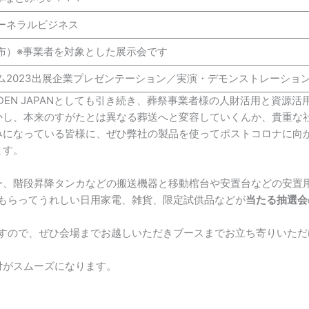
ーネラルビジネス
布）※事業者を対象とした展示会です
ム2023出展企業プレゼンテーション／実演・デモンストレーショ
EN JAPANとしても引き続き、葬祭事業者様の人財活用と資源
かし、本来のすがたとは異なる葬送へと変容していくんか、貴重な
みになっている皆様に、ぜひ弊社の製品を使ってポストコロナに向
ます。
ー、階段昇降タンカなどの搬送機器と移動棺台や安置台などの安置
やもらってうれしい日用家電、雑貨、限定試供品などが
当たる抽選会
ますので、ぜひ会場までお越しいただきブースまでお立ち寄りいた
付がスムーズになります。