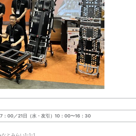
3
17：00／21日（水・友引）10：00〜16：30
なとみらい1-1-1