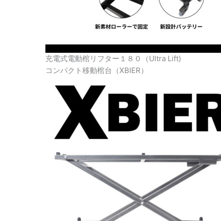
充電式電動棺リフター１８０（Ultra Lift)
コンパクト移動棺台（XBIER）